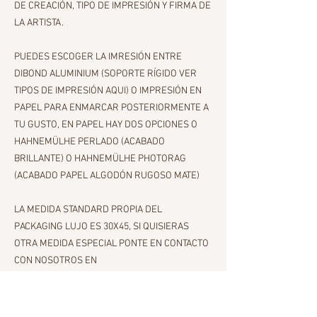
DE CREACIÓN, TIPO DE IMPRESIÓN Y FIRMA DE
LA ARTISTA.
PUEDES ESCOGER LA IMRESIÓN ENTRE
DIBOND ALUMINIUM (SOPORTE RÍGIDO VER
TIPOS DE IMPRESIÓN AQUI) O IMPRESIÓN EN
PAPEL PARA ENMARCAR POSTERIORMENTE A
TU GUSTO, EN PAPEL HAY DOS OPCIONES O
HAHNEMÜLHE PERLADO (ACABADO
BRILLANTE) O HAHNEMÜLHE PHOTORAG
(ACABADO PAPEL ALGODÓN RUGOSO MATE)
LA MEDIDA STANDARD PROPIA DEL
PACKAGING LUJO ES 30X45, SI QUISIERAS
OTRA MEDIDA ESPECIAL PONTE EN CONTACTO
CON NOSOTROS EN
CARMENDACALCOLLAGE@GMAIL.COM, NO LO
RECIBIRÁS EN PACKAGING LUJO SI LA MEDIDA
ES SUPERIOR A 30X45 SE EMBALARÁ DE