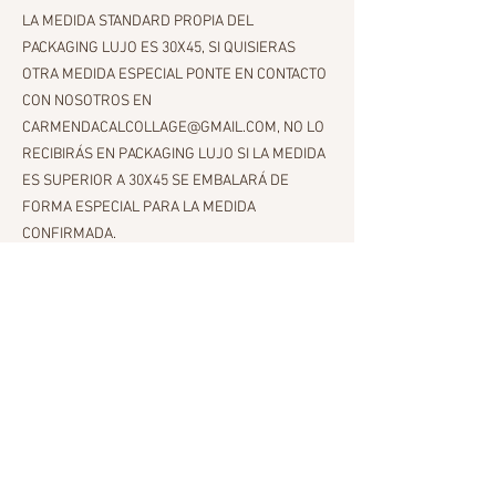
LA MEDIDA STANDARD PROPIA DEL
PACKAGING LUJO ES 30X45, SI QUISIERAS
OTRA MEDIDA ESPECIAL PONTE EN CONTACTO
CON NOSOTROS EN
CARMENDACALCOLLAGE@GMAIL.COM, NO LO
RECIBIRÁS EN PACKAGING LUJO SI LA MEDIDA
ES SUPERIOR A 30X45 SE EMBALARÁ DE
FORMA ESPECIAL PARA LA MEDIDA
CONFIRMADA.
IMPRESIÓN STANDAR
30X45
IMPRESIÓN DIBOND ALUMINIUM (BASTIDOR EN
DORSO LISTO PARA FIJAR EN LA PARED)
IMPRESIÓN PAPEL HAHNEMÜLHE-300gr-
TINTAS PIGMENTADAS (LÁMINA SIN
ENMARCAR)