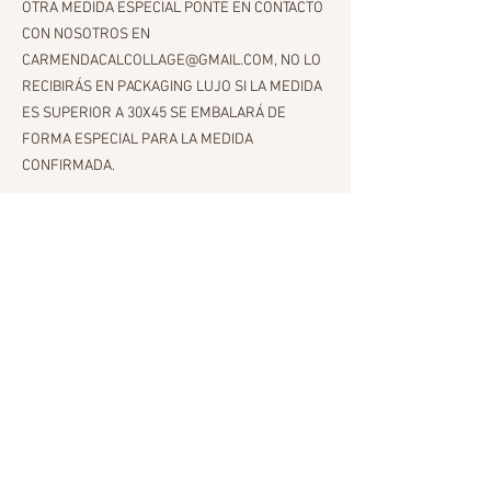
OTRA MEDIDA ESPECIAL PONTE EN CONTACTO
CON NOSOTROS EN
CARMENDACALCOLLAGE@GMAIL.COM, NO LO
RECIBIRÁS EN PACKAGING LUJO SI LA MEDIDA
ES SUPERIOR A 30X45 SE EMBALARÁ DE
FORMA ESPECIAL PARA LA MEDIDA
CONFIRMADA.
IMPRESIÓN STANDAR
30X45
IMPRESIÓN DIBOND ALUMINIUM (BASTIDOR EN
DORSO LISTO PARA FIJAR EN LA PARED)
IMPRESIÓN PAPEL HAHNEMÜLHE-300gr-
TINTAS PIGMENTADAS (LÁMINA SIN
ENMARCAR)
ENTREGAS
2-4-6 DIAS LABORABLES ESPAÑA-EUROPA