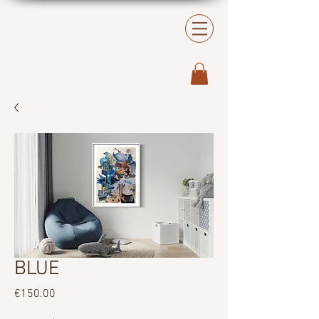
BLUE
Price
€150.00