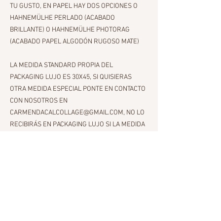
TU GUSTO, EN PAPEL HAY DOS OPCIONES O
HAHNEMÜLHE PERLADO (ACABADO
BRILLANTE) O HAHNEMÜLHE PHOTORAG
(ACABADO PAPEL ALGODÓN RUGOSO MATE)
LA MEDIDA STANDARD PROPIA DEL
PACKAGING LUJO ES 30X45, SI QUISIERAS
OTRA MEDIDA ESPECIAL PONTE EN CONTACTO
CON NOSOTROS EN
CARMENDACALCOLLAGE@GMAIL.COM, NO LO
RECIBIRÁS EN PACKAGING LUJO SI LA MEDIDA
ES SUPERIOR A 30X45 SE EMBALARÁ DE
FORMA ESPECIAL PARA LA MEDIDA
CONFIRMADA.
IMPRESIÓN STANDAR
30X45
IMPRESIÓN DIBOND ALUMINIUM (BASTIDOR EN
DORSO LISTO PARA FIJAR EN LA PARED)