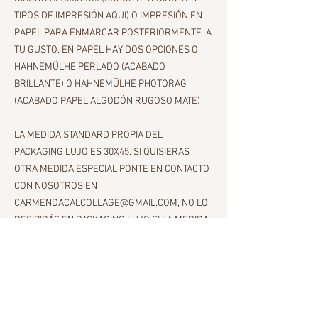
TIPOS DE IMPRESIÓN AQUI) O IMPRESIÓN EN
PAPEL PARA ENMARCAR POSTERIORMENTE A
TU GUSTO, EN PAPEL HAY DOS OPCIONES O
HAHNEMÜLHE PERLADO (ACABADO
BRILLANTE) O HAHNEMÜLHE PHOTORAG
(ACABADO PAPEL ALGODÓN RUGOSO MATE)
LA MEDIDA STANDARD PROPIA DEL
PACKAGING LUJO ES 30X45, SI QUISIERAS
OTRA MEDIDA ESPECIAL PONTE EN CONTACTO
CON NOSOTROS EN
CARMENDACALCOLLAGE@GMAIL.COM, NO LO
RECIBIRÁS EN PACKAGING LUJO SI LA MEDIDA
ES SUPERIOR A 30X45 SE EMBALARÁ DE
FORMA ESPECIAL PARA LA MEDIDA
CONFIRMADA.
IMPRESIÓN STANDAR