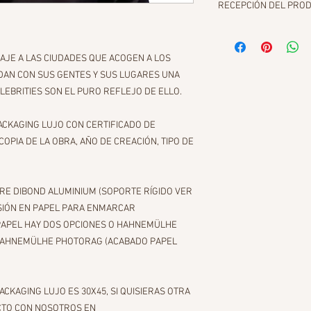
RECEPCIÓN DEL PRO
Se aconseja no manipu
abierta hasta enmarca
JE A LAS CIUDADES QUE ACOGEN A LOS
Si la impresión que h
NDAN CON SUS GENTES Y SUS LUGARES UNA
podrás fijarla directam
incorporado en el dors
LEBRITIES SON EL PURO REFLEJO DE ELLO.
enmarcalo puedes optar
para poder observar m
PACKAGING LUJO CON CERTIFICADO DE
el aluminio.
OPIA DE LA OBRA, AÑO DE CREACIÓN, TIPO DE
RE DIBOND ALUMINIUM (SOPORTE RÍGIDO VER
ESIÓN EN PAPEL PARA ENMARCAR
PAPEL HAY DOS OPCIONES O HAHNEMÜLHE
 HAHNEMÜLHE PHOTORAG (ACABADO PAPEL
CKAGING LUJO ES 30X45, SI QUISIERAS OTRA
CTO CON NOSOTROS EN