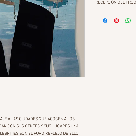
RECEPCIÓN DEL PRO
Se aconseja no manipu
abierta hasta enmarca
Si la impresión que h
podrás fijarla directam
incorporado en el dors
enmarcalo puedes optar
para poder observar m
el aluminio.
JE A LAS CIUDADES QUE ACOGEN A LOS
NDAN CON SUS GENTES Y SUS LUGARES UNA
LEBRITIES SON EL PURO REFLEJO DE ELLO.