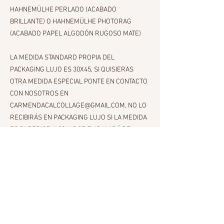
HAHNEMÜLHE PERLADO (ACABADO
BRILLANTE) O HAHNEMÜLHE PHOTORAG
(ACABADO PAPEL ALGODÓN RUGOSO MATE)
LA MEDIDA STANDARD PROPIA DEL
PACKAGING LUJO ES 30X45, SI QUISIERAS
OTRA MEDIDA ESPECIAL PONTE EN CONTACTO
CON NOSOTROS EN
CARMENDACALCOLLAGE@GMAIL.COM, NO LO
RECIBIRÁS EN PACKAGING LUJO SI LA MEDIDA
ES SUPERIOR A 30X45 SE EMBALARÁ DE
FORMA ESPECIAL PARA LA MEDIDA
CONFIRMADA.
IMPRESIÓN STANDAR
30X45
IMPRESIÓN DIBOND ALUMINIUM (BASTIDOR EN
DORSO LISTO PARA FIJAR EN LA PARED)