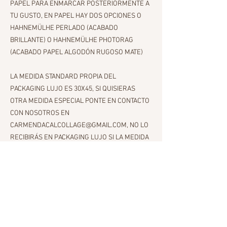
PAPEL PARA ENMARCAR POSTERIORMENTE A
TU GUSTO, EN PAPEL HAY DOS OPCIONES O
HAHNEMÜLHE PERLADO (ACABADO
BRILLANTE) O HAHNEMÜLHE PHOTORAG
(ACABADO PAPEL ALGODÓN RUGOSO MATE)
LA MEDIDA STANDARD PROPIA DEL
PACKAGING LUJO ES 30X45, SI QUISIERAS
OTRA MEDIDA ESPECIAL PONTE EN CONTACTO
CON NOSOTROS EN
CARMENDACALCOLLAGE@GMAIL.COM, NO LO
RECIBIRÁS EN PACKAGING LUJO SI LA MEDIDA
ES SUPERIOR A 30X45 SE EMBALARÁ DE
FORMA ESPECIAL PARA LA MEDIDA
CONFIRMADA.
IMPRESIÓN STANDAR
30X45
IMPRESIÓN DIBOND ALUMINIUM (BASTIDOR EN