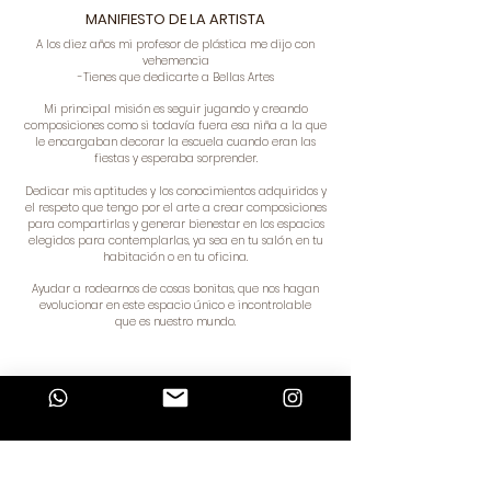
MANIFIESTO DE LA ARTISTA
A los diez años mi profesor de plástica me dijo con
vehemencia
-Tienes que dedicarte a Bellas Artes
​Mi principal misión es seguir jugando y creando
composiciones como si todavía fuera esa niña a la que
le encargaban decorar la escuela cuando eran las
fiestas y esperaba sorprender.
Dedicar mis aptitudes y los conocimientos adquiridos y
el respeto que tengo por el arte a crear
composiciones
para compartirlas y generar bienestar en los espacios
elegidos para contemplarlas, ya sea en tu salón, en tu
habitación o en tu oficina.​
Ayudar a rodearnos de cosas bonitas, que nos hagan
evolucionar en este espacio único e incontrolable
que es nuestro mundo.
TIENDA